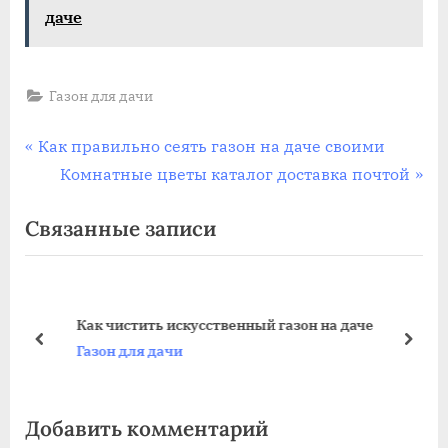
даче
Газон для дачи
Навигация
П
Как правильно сеять газон на даче своими
р
С
Комнатные цветы каталог доставка почтой
по
е
л
Связанные записи
записям
д
е
ы
д
д
у
у
ю
Как чистить искусственный газон на даче
щ
щ
пред
дале
Газон для дачи
а
а
я
я
Добавить комментарий
з
з