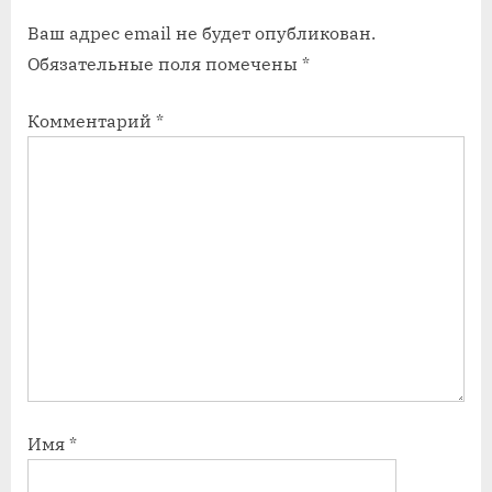
а
а
Ваш адрес email не будет опубликован.
п
п
Обязательные поля помечены
*
и
и
с
с
Комментарий
*
ь
ь
:
:
Имя
*