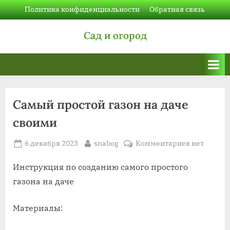
Skip
Политика конфиденциальности
Обратная связь
to
Сад и огород
content
Самый простой газон на даче
своими
Posted
By
к
6 декабря 2023
snabog
Комментариев
нет
on
записи
Самый
Инструкция по созданию самого простого
простой
газона на даче
газон
на
Материалы:
даче
своими