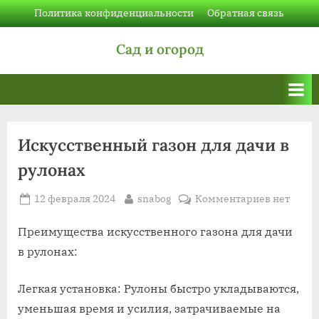
Skip
Политика конфиденциальности
Обратная связь
to
Сад и огород
content
Искусственный газон для дачи в
рулонах
Posted
By
к
12 февраля 2024
snabog
Комментариев
нет
on
записи
Искусств
Преимущества искусственного газона для дачи
газон
в рулонах:
для
дачи
Легкая установка: Рулоны быстро укладываются,
в
уменьшая время и усилия, затрачиваемые на
рулонах