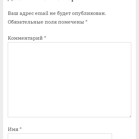
а
а
Ваш адрес email не будет опубликован.
п
п
Обязательные поля помечены
*
и
и
с
с
Комментарий
*
ь
ь
:
:
Имя
*