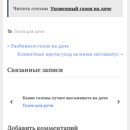
Читать статью
Ухоженный газон на даче
Газон для дачи
Навигация
П
Разбиваем газон на даче
р
С
Комнатные цветы уход за ними зигокактус
по
е
л
Связанные записи
записям
д
е
ы
д
д
у
у
ю
че
Какие газоны лучше высаживать на даче
щ
щ
пред
дале
Газон для дачи
а
а
я
я
Добавить комментарий
з
з