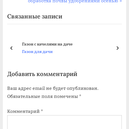
р
С
обработка почвы удобрениями осенью
по
е
л
Связанные записи
записям
д
е
ы
д
д
у
у
ю
Газон с качелями на даче
щ
щ
пред
дале
Газон для дачи
а
а
я
я
Добавить комментарий
з
з
а
а
Ваш адрес email не будет опубликован.
п
п
Обязательные поля помечены
*
и
и
с
с
Комментарий
*
ь
ь
:
: