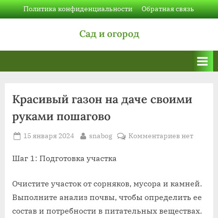
Skip
Политика конфиденциальности
Обратная связь
to
Сад и огород
content
Красивый газон на даче своими
руками пошагово
Posted
By
к
15 января 2024
snabog
Комментариев
нет
on
записи
Красивый
Шаг 1: Подготовка участка
газон
на
Очистите участок от сорняков, мусора и камней.
даче
Выполните анализ почвы, чтобы определить ее
своими
состав и потребности в питательных веществах.
руками