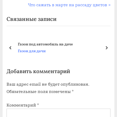
р
С
Что сажать в марте на рассаду цветов
по
е
л
Связанные записи
записям
д
е
ы
д
д
у
у
ю
Газон под автомобиль на даче
щ
щ
пред
дале
Газон для дачи
а
а
я
я
Добавить комментарий
з
з
а
а
Ваш адрес email не будет опубликован.
п
п
Обязательные поля помечены
*
и
и
с
с
Комментарий
*
ь
ь
:
: