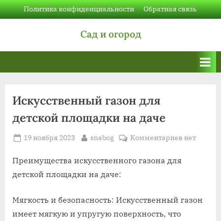
Skip
Политика конфиденциальности
Обратная связь
to
Сад и огород
content
Искусственный газон для
детской площадки на даче
Posted
By
к
19 ноября 2023
snabog
Комментариев
нет
on
записи
Искусстве
Преимущества искусственного газона для
газон
детской площадки на даче:
для
детской
Мягкость и безопасность: Искусственный газон
площадки
имеет мягкую и упругую поверхность, что
на