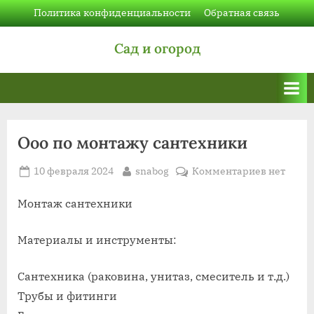
Skip
Политика конфиденциальности
Обратная связь
to
Сад и огород
content
Ооо по монтажу сантехники
Posted
By
к
10 февраля 2024
snabog
Комментариев
нет
on
записи
Ооо
Монтаж сантехники
по
монтажу
Материалы и инструменты:
сантехни
Сантехника (раковина, унитаз, смеситель и т.д.)
Трубы и фитинги