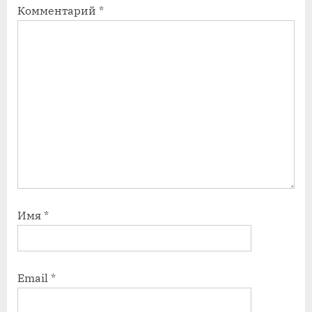
Комментарий
*
ь
ь
:
:
Имя
*
Email
*