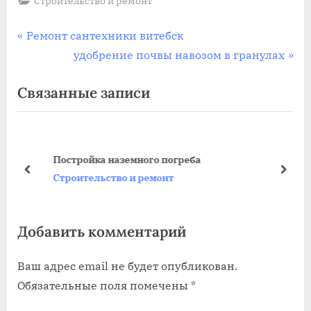
Строительство и ремонт
Навигация
П
Ремонт сантехники витебск
р
С
удобрение почвы навозом в гранулах
по
е
л
Связанные записи
записям
д
е
ы
д
д
у
у
ю
Постройка наземного погреба
щ
щ
пред
дале
Строительство и ремонт
а
а
я
я
Добавить комментарий
з
з
а
а
Ваш адрес email не будет опубликован.
п
п
Обязательные поля помечены
*
и
и
с
с