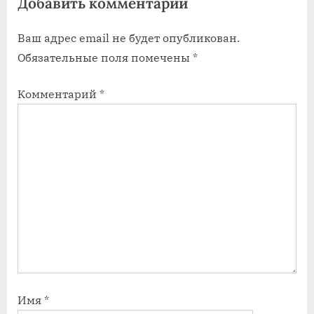
Добавить комментарий
з
з
а
а
Ваш адрес email не будет опубликован.
п
п
Обязательные поля помечены
*
и
и
с
с
Комментарий
*
ь
ь
:
:
Имя
*