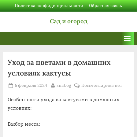
Skip
Политика конфиденциальности
Обратная связь
to
Сад и огород
content
Уход за цветами в домашних
условиях кактусы
Posted
By
к
6 февраля 2024
snabog
Комментариев
нет
on
записи
Уход
Особенности ухода за кактусами в домашних
за
условиях:
цветами
в
Выбор места:
домашних
условиях