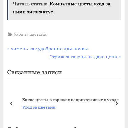
Читать статью
Комнатные цветы уход за
ними зигокактус
Уход за цветами
Навигация
П
ячмень как удобрение для почвы
р
С
Стрижка газона на даче цена
по
е
л
Связанные записи
записям
д
е
ы
д
д
у
у
ю
Какие цветы в горшках неприхотливые в уходе
щ
щ
пред
дале
Уход за цветами
а
а
я
я