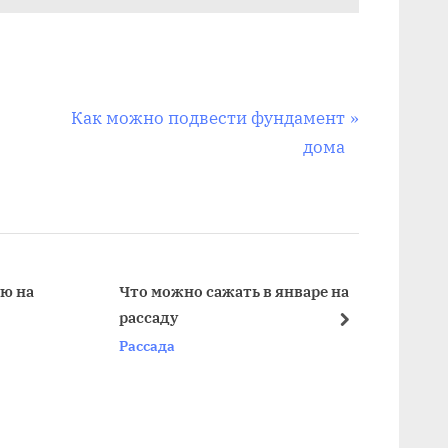
С
Как можно подвести фундамент
л
дома
е
д
у
ю
щ
Что можно сажать в январе на
рассаду
а
далее
Рассада
я
з
а
п