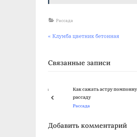
Рассада
Навигация
П
Клумба цветник бетонная
р
по
е
Связанные записи
д
записям
ы
д
у
ь бальзамин на
Как сажать астру помпонную на
рассаду
щ
пред
Рассада
а
я
з
Добавить комментарий
а