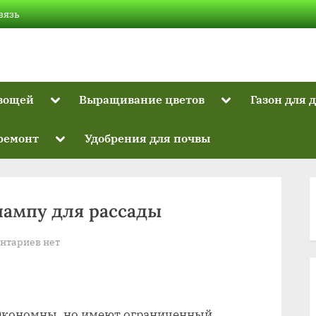
вязь
Toggle
Toggle
вощей
Выращивание цветов
Газон для 
sub-
sub-
Toggle
menu
menu
sub-
Toggle
 ремонт
Удобрения для почвы
menu
sub-
menu
лампу для рассады
к
нтариев
нет
записи
Как
выбрать
хорошую
 Экономны, но имеют ограниченный