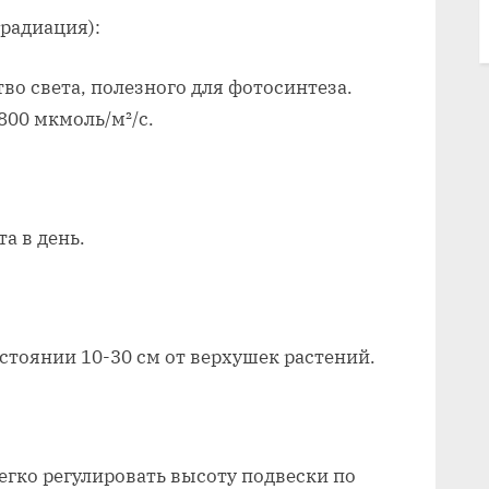
радиация):
о света, полезного для фотосинтеза.
800 мкмоль/м²/с.
та в день.
тоянии 10-30 см от верхушек растений.
егко регулировать высоту подвески по