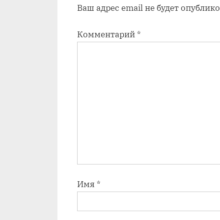
Ваш адрес email не будет опублико
п
и
Комментарий
*
с
ь
:
Имя
*