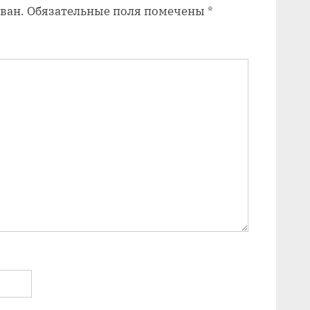
ван.
Обязательные поля помечены
*
и
с
ь
: