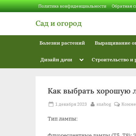
Skip
Политика конфиденциальности
Обратная с
to
content
Сад и огород
Болезни растений
Выращивание о
Toggle
Дизайн дачи
Строительство и
sub-
menu
Как выбрать хорошую 
Posted
By
1 декабря 2023
snabog
Комме
on
Тип лампы:
Флуоресцентные лампы (Т5, Т8):