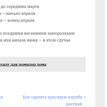
петунию
 до середины марта
для
а — начало апреля
рассады
а — конец апреля
ли поздними весенними заморозками
я или начале июня — в этом случае
ссаду для помидор дома
С
ия
Как сделать красивую клумбу
л
цветник