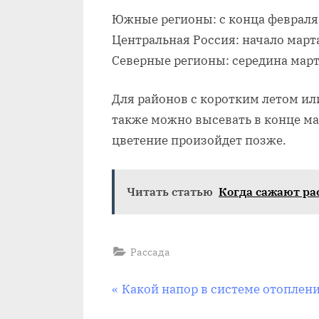
Южные регионы: с конца февраля
Центральная Россия: начало март
Северные регионы: середина март
Для районов с коротким летом и
также можно высевать в конце ма
цветение произойдет позже.
Читать статью
Когда сажают ра
Рассада
Навигация
П
Какой напор в системе отоплен
р