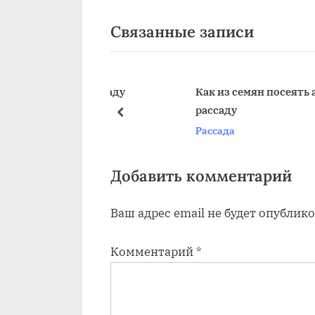
по
е
Связанные записи
д
записям
ы
д
у
рте на рассаду
Как из семян посеять астру на
рассаду
щ
пред
Рассада
а
я
з
Добавить комментарий
а
Ваш адрес email не будет опублико
п
и
Комментарий
*
с
ь
: