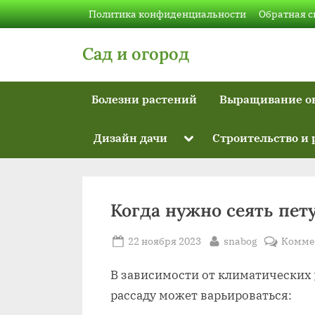
Skip
Политика конфиденциальности
Обратная с
to
content
Сад и огород
Болезни растений
Выращивание о
Toggle
Дизайн дачи
Строительство и
sub-
menu
Когда нужно сеять пет
Posted
By
22 ноября 2023
snabog
Комме
on
В зависимости от климатических 
рассаду может варьироваться: