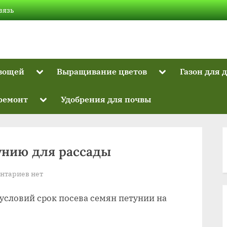
вязь
Toggle
Toggle
вощей
Выращивание цветов
Газон для 
sub-
sub-
Toggle
menu
menu
sub-
Toggle
 ремонт
Удобрения для почвы
menu
sub-
menu
унию для рассады
к
нтариев
нет
записи
условий срок посева семян петунии на
Когда
нужно
сеять