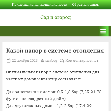
Skip
Политика конфиденциальности
Обратная связь
to
Сад и огород
content
Какой напор в системе отопления
Posted
By
к
22 ноября 2023
snabog
Комментариев
нет
on
записи
Какой
Оптимальный напор в системе отопления для
напор
частных домов и квартир составляет:
в
системе
Для одноэтажных домов: 0,5-1,5 бар (7,25-21,75
отопления
фунтов на квадратный дюйм)
Для двухэтажных домов: 1,2-2 бар (17,4-29