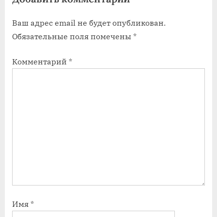
а
а
Ваш адрес email не будет опубликован.
п
п
Обязательные поля помечены
*
и
и
с
с
Комментарий
*
ь
ь
:
:
Имя
*