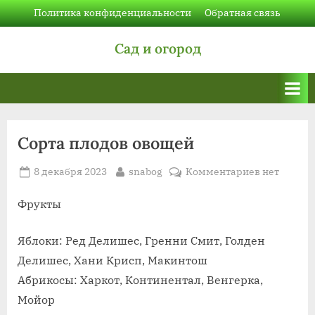
Skip
Политика конфиденциальности
Обратная связь
to
Сад и огород
content
Сорта плодов овощей
Posted
By
к
8 декабря 2023
snabog
Комментариев
нет
on
записи
Сорта
Фрукты
плодов
овощей
Яблоки: Ред Делишес, Гренни Смит, Голден
Делишес, Хани Крисп, Макинтош
Абрикосы: Харкот, Континентал, Венгерка,
Мойор