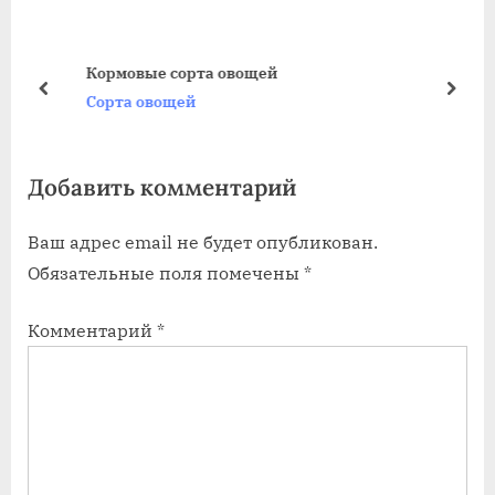
д
у
у
ю
Кормовые сорта овощей
щ
щ
пред
дале
Сорта овощей
а
а
я
я
Добавить комментарий
з
з
а
а
Ваш адрес email не будет опубликован.
п
п
Обязательные поля помечены
*
и
и
с
с
Комментарий
*
ь
ь
:
: