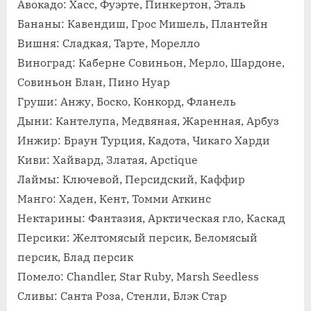
Авокадо: Хасс, Фуэрте, Пинкертон, Эталь
Бананы: Кавендиш, Грос Мишель, Плантейн
Вишня: Сладкая, Тарте, Морелло
Виноград: Каберне Совиньон, Мерло, Шардоне,
Совиньон Блан, Пино Нуар
Груши: Анжу, Боско, Конкорд, Фланель
Дыни: Кантелупа, Медвяная, Жаренная, Арбуз
Инжир: Браун Турция, Кадота, Чикаго Харди
Киви: Хайвард, Златая, Арctique
Лаймы: Ключевой, Персидский, Каффир
Манго: Хаден, Кент, Томми Аткинс
Нектарины: Фантазия, Арктическая гло, Каскад
Персики: Желтомясый персик, Беломясый
персик, Блад персик
Помело: Chandler, Star Ruby, Marsh Seedless
Сливы: Санта Роза, Стенли, Блэк Стар