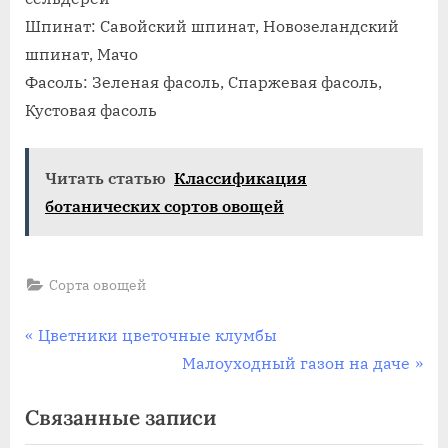
Шпинат: Савойский шпинат, Новозеландский
шпинат, Мачо
Фасоль: Зеленая фасоль, Спаржевая фасоль,
Кустовая фасоль
Читать статью
Классификация
ботанических сортов овощей
Сорта овощей
Навигация
П
Цветники цветочные клумбы
р
С
Малоуходный газон на даче
по
е
л
Связанные записи
записям
д
е
ы
д