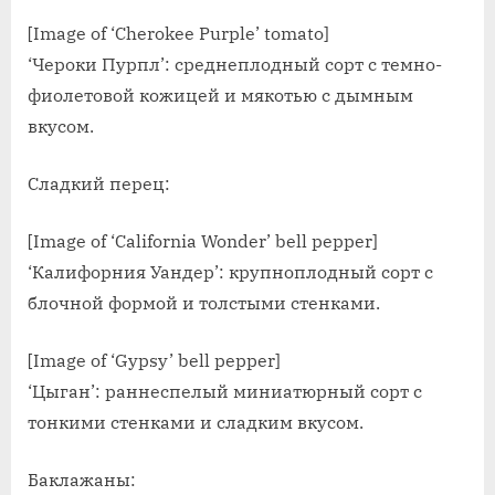
[Image of ‘Cherokee Purple’ tomato]
‘Чероки Пурпл’: среднеплодный сорт с темно-
фиолетовой кожицей и мякотью с дымным
вкусом.
Сладкий перец:
[Image of ‘California Wonder’ bell pepper]
‘Калифорния Уандер’: крупноплодный сорт с
блочной формой и толстыми стенками.
[Image of ‘Gypsy’ bell pepper]
‘Цыган’: раннеспелый миниатюрный сорт с
тонкими стенками и сладким вкусом.
Баклажаны: