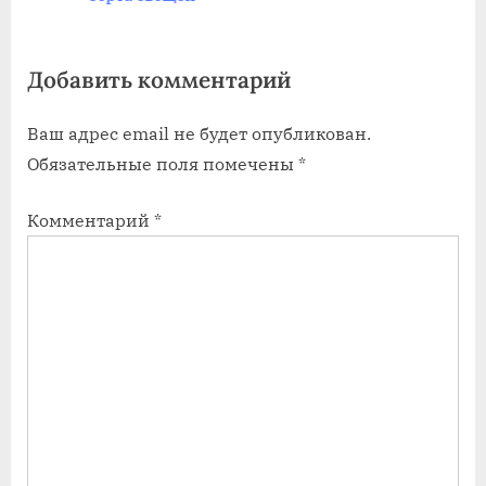
а
а
я
я
Добавить комментарий
з
з
а
а
Ваш адрес email не будет опубликован.
п
п
Обязательные поля помечены
*
и
и
с
с
Комментарий
*
ь
ь
:
: