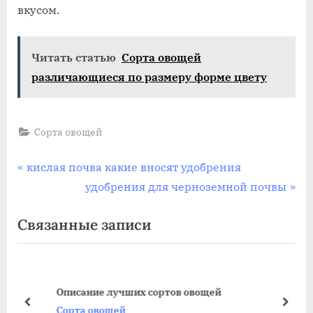
вкусом.
Читать статью
Сорта овощей
различающиеся по размеру форме цвету
Сорта овощей
Навигация
П
кислая почва какие вносят удобрения
р
С
удобрения для черноземной почвы
по
е
л
Связанные записи
записям
д
е
ы
д
д
у
у
ю
Описание лучших сортов овощей
щ
щ
пред
дале
Сорта овощей