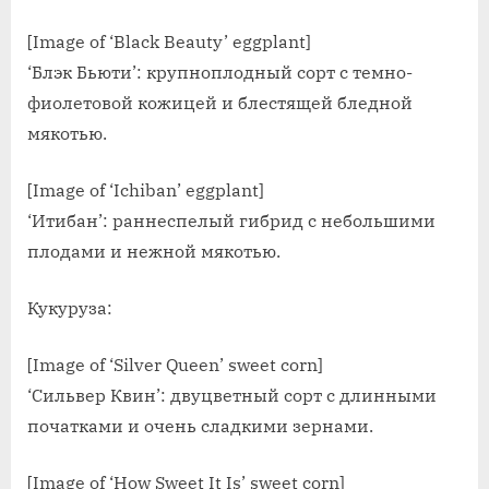
[Image of ‘Black Beauty’ eggplant]
‘Блэк Бьюти’: крупноплодный сорт с темно-
фиолетовой кожицей и блестящей бледной
мякотью.
[Image of ‘Ichiban’ eggplant]
‘Итибан’: раннеспелый гибрид с небольшими
плодами и нежной мякотью.
Кукуруза:
[Image of ‘Silver Queen’ sweet corn]
‘Сильвер Квин’: двуцветный сорт с длинными
початками и очень сладкими зернами.
[Image of ‘How Sweet It Is’ sweet corn]