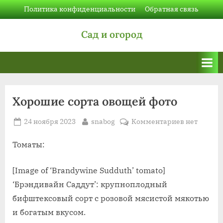
Skip
Политика конфиденциальности
Обратная связь
to
Сад и огород
content
Хорошие сорта овощей фото
Posted
By
к
24 ноября 2023
snabog
Комментариев
нет
on
записи
Хорошие
Томаты:
сорта
овощей
[Image of ‘Brandywine Sudduth’ tomato]
фото
‘Брэндивайн Саддут’: крупноплодный
бифштексовый сорт с розовой мясистой мякотью
и богатым вкусом.