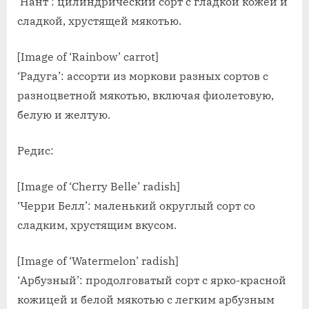
‘Нант’: цилиндрический сорт с гладкой кожей и
сладкой, хрустящей мякотью.
[Image of ‘Rainbow’ carrot]
‘Радуга’: ассорти из моркови разных сортов с
разноцветной мякотью, включая фиолетовую,
белую и желтую.
Редис:
[Image of ‘Cherry Belle’ radish]
‘Черри Белл’: маленький округлый сорт со
сладким, хрустящим вкусом.
[Image of ‘Watermelon’ radish]
‘Арбузный’: продолговатый сорт с ярко-красной
кожицей и белой мякотью с легким арбузным