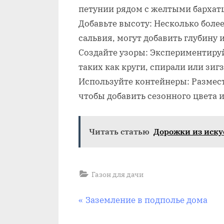
петунии рядом с желтыми бархат
Добавьте высоту: Несколько более
сальвия, могут добавить глубину 
Создайте узоры: Экспериментируй
таких как круги, спирали или зигз
Используйте контейнеры: Размест
чтобы добавить сезонного цвета и
Читать статью
Дорожки из иску
Газон для дачи
Навигация
П
Заземление в подполье дома
р