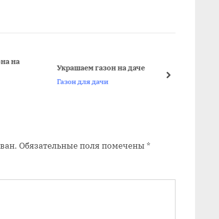
е
д
у
ю
щ
Заказ
Украшаем газон на даче
дачи
а
далее
Газон для дачи
Газон
я
з
а
п
ван.
Обязательные поля помечены
*
и
с
ь
: