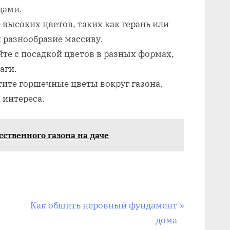
цами.
 высоких цветов, таких как герань или
и разнообразие массиву.
те с посадкой цветов в разных формах,
аги.
ите горшечные цветы вокруг газона,
 интереса.
сственного газона на даче
С
Как обшить неровный фундамент
л
дома