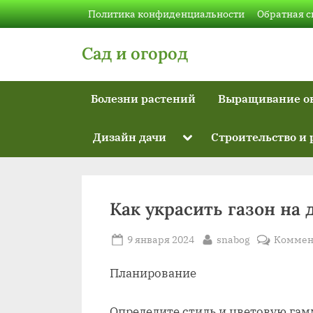
Skip
Политика конфиденциальности
Обратная с
to
content
Сад и огород
Болезни растений
Выращивание о
Toggle
Дизайн дачи
Строительство и
sub-
menu
Как украсить газон на 
Posted
By
9 января 2024
snabog
Коммен
on
Планирование
Определите стиль и цветовую гам