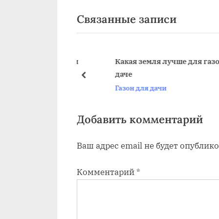
по
е
Связанные записи
д
записям
ы
д
у
 на даче своими
Какая земля лучше для газона на
даче
щ
пред
Газон для дачи
а
я
з
Добавить комментарий
а
Ваш адрес email не будет опублико
п
и
Комментарий
*
с
ь
: