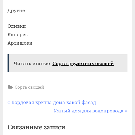
Другие
Оливки
Каперсы
Артишоки
Читать статью
Сорта двулетних овощей
Сорта овощей
Навигация
П
Бордовая крыша дома какой фасад
р
С
Умный дом для водопровода
по
е
л
Связанные записи
записям
д
е