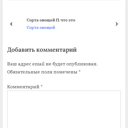
ы
д
д
у
у
ю
Сорта овощей f1 что это
щ
щ
пред
дале
Сорта овощей
а
а
я
я
Добавить комментарий
з
з
а
а
Ваш адрес email не будет опубликован.
п
п
Обязательные поля помечены
*
и
и
с
с
Комментарий
*
ь
ь
:
: