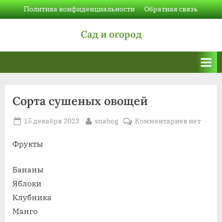
Skip
Политика конфиденциальности
Обратная связь
to
Сад и огород
content
Сорта сушеных овощей
Posted
By
к
15 декабря 2023
snabog
Комментариев
нет
on
записи
Сорта
Фрукты
сушеных
овощей
Бананы
Яблоки
Клубника
Манго