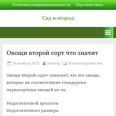
Skip
Политика конфиденциальности
Обратная связь
to
Сад и огород
content
Овощи второй сорт что значит
Posted
By
к
26 ноября 2023
snabog
Комментариев
нет
on
записи
Овощи
Овощи второй сорт» означает, что это овощи,
второй
которые не соответствуют стандартам
сорт
первосортных овощей из-за:
что
значит
Недостаточной зрелости
Недостаточного размера