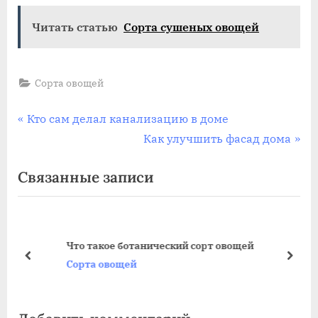
Читать статью
Сорта сушеных овощей
Сорта овощей
Навигация
П
Кто сам делал канализацию в доме
р
С
Как улучшить фасад дома
по
е
л
Связанные записи
записям
д
е
ы
д
д
у
у
ю
Что такое ботанический сорт овощей
щ
щ
пред
дале
Сорта овощей
а
а
я
я
з
з