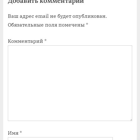
Добавить комментарий
а
а
Ваш адрес email не будет опубликован.
п
п
Обязательные поля помечены
*
и
и
с
с
Комментарий
*
ь
ь
:
:
Имя
*